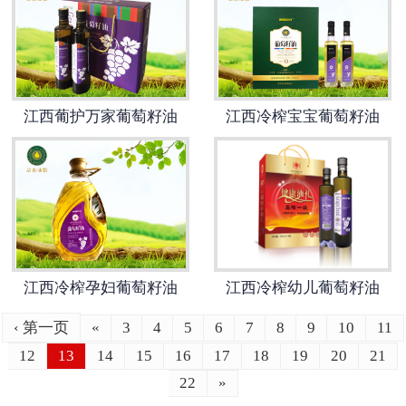
江西葡护万家葡萄籽油
江西冷榨宝宝葡萄籽油
江西冷榨孕妇葡萄籽油
江西冷榨幼儿葡萄籽油
‹ 第一页
«
3
4
5
6
7
8
9
10
11
12
13
14
15
16
17
18
19
20
21
22
»