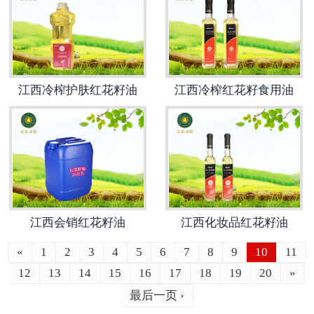
江西冷榨护肤红花籽油
江西冷榨红花籽食用油
江西会销红花籽油
江西化妆品红花籽油
«
1
2
3
4
5
6
7
8
9
10
11
12
13
14
15
16
17
18
19
20
»
最后一页 ›