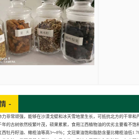
非常顽强，能够在沙漠戈壁和冰天雪地里生长，可抵抗北方的干旱和严寒
，千年的古树依然枝繁叶茂，硕果累累，食用
江西植物油
的优劣主要看不饱
江西牡丹籽油
、橄榄油等高3～8％；文冠果油饱和脂肪含量比橄榄油低1.7