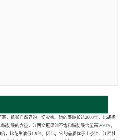
，抵御自然界的一切灾害。她的寿龄长达2000年，比胡杨
和脂肪酸的含量，
江西文冠果油
不饱和脂肪酸含量高达94%，
8倍，比花生油低1.9倍。因此，它的品质优于山茶油、
江西牡