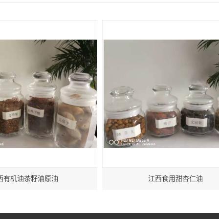
西有机油茶籽油原油
江西食用甜杏仁油