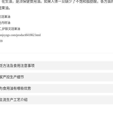
、花生油，是顶保健食用油。如果人体一旦缺少了不饱和脂肪酸，各方面
冠果油。
文冠果油
牡丹籽油
工,护肤文冠果油
i.hnjsyzgs.com/product841862.html
09
饪方法及食用注意事项
家严控生产细节
为食用油有哪些优势
主流生产工艺介绍