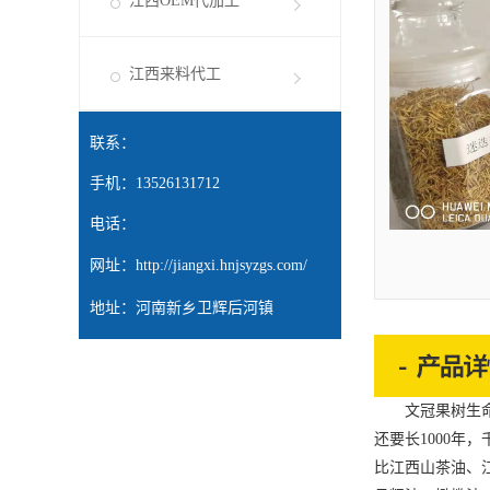
江西OEM代加工
江西来料代工
联系：
手机：13526131712
电话：
网址：
http://jiangxi.hnjsyzgs.com/
地址：河南新乡卫辉后河镇
文冠果树生命力
还要长1000年
比
江西山茶油
、