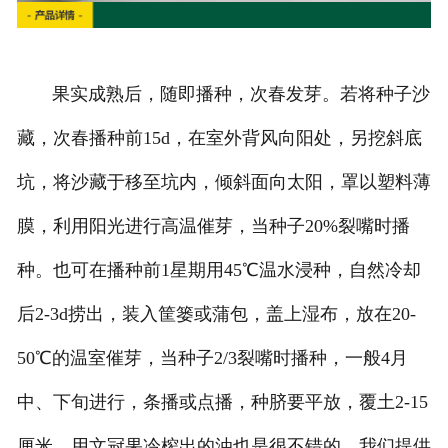
果实成熟后，随即播种，次春发芽。若将种子沙
藏，次春播种前15d，在室外背风向阳处，另挖斜底
坑，将沙藏于移至坑内，倾斜面向太阳，罩以塑料薄
膜，利用阳光进行高温催芽，当种子20%裂嘴时播
种。也可在播种前1星期用45℃温水浸种，自然冷却
后2-3d捞出，装入筐篓或蒲包，盖上湿布，放在20-
50℃的温室催芽，当种子2/3裂嘴时播种，一般4月
中、下旬进行，条播或点播，种脐要平放，覆土2-15
厘米，用文冠果冷榨出的油也是很不错的，我们提供